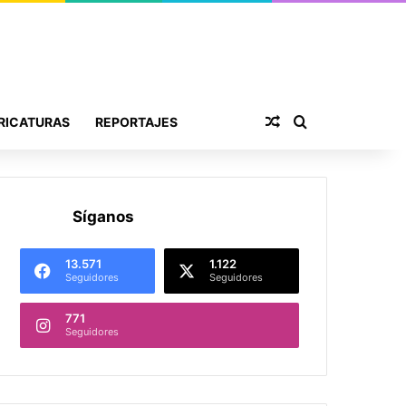
Publicación al aza
Buscar por
RICATURAS
REPORTAJES
Síganos
13.571
1.122
Seguidores
Seguidores
771
Seguidores