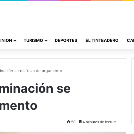
INION
TURISMO
DEPORTES
EL TINTEADERO
CA
minación se disfraza de argumento
iminación se
umento
58
4 minutos de lectura