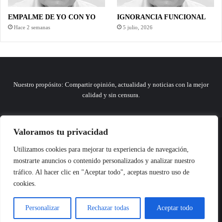
EMPALME DE YO CON YO
IGNORANCIA FUNCIONAL
Hace 2 semanas
5 julio, 2026
Nuestro propósito: Compartir opinión, actualidad y noticias con la mejor
calidad y sin censura.
Valoramos tu privacidad
© Copyright 2026, Todos los derechos reservados |
Comunitic SAS BIC
Utilizamos cookies para mejorar tu experiencia de navegación,
Nit 901228106
mostrarte anuncios o contenido personalizados y analizar nuestro
Home
Actualidad
Variedades
Opinion
Turismo
Deportes
tráfico. Al hacer clic en "Aceptar todo", aceptas nuestro uso de
El Tinteadero
Caricaturas
Reportajes
cookies.
Personalizar
Rechazar todas
Aceptar todo