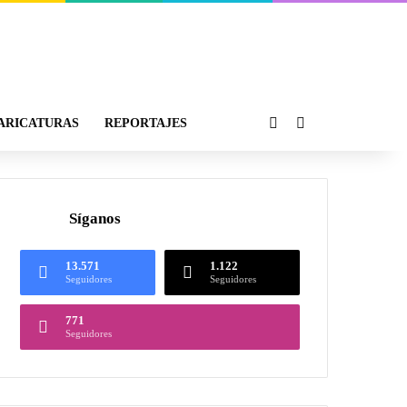
ARICATURAS
REPORTAJES
Síganos
13.571
1.122
Seguidores
Seguidores
771
Seguidores