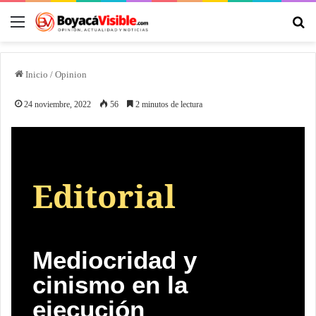
Inicio
/
Opinion
24 noviembre, 2022
56
2 minutos de lectura
Editorial
Mediocridad y
cinismo en la
ejecución