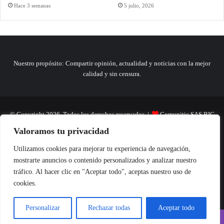
Hace 3 semanas
5 julio, 2026
Nuestro propósito: Compartir opinión, actualidad y noticias con la mejor
calidad y sin censura.
© Copyright 2026, Todos los derechos reservados |
Comunitic SAS BIC
Valoramos tu privacidad
Nit 901228106
Home
Actualidad
Variedades
Opinion
Turismo
Deportes
Utilizamos cookies para mejorar tu experiencia de navegación,
mostrarte anuncios o contenido personalizados y analizar nuestro
El Tinteadero
Caricaturas
Reportajes
tráfico. Al hacer clic en "Aceptar todo", aceptas nuestro uso de
cookies.
Personalizar
Rechazar todas
Aceptar todo