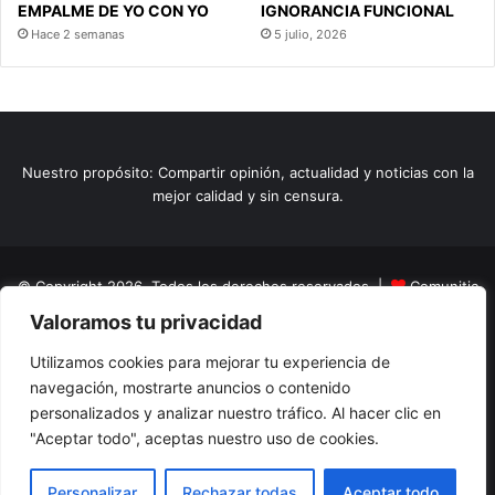
EMPALME DE YO CON YO
IGNORANCIA FUNCIONAL
Hace 2 semanas
5 julio, 2026
Nuestro propósito: Compartir opinión, actualidad y noticias con la
mejor calidad y sin censura.
© Copyright 2026, Todos los derechos reservados |
Comunitic
Valoramos tu privacidad
SAS BIC
Nit 901228106
Home
Actualidad
Variedades
Opinion
Turismo
Deportes
Utilizamos cookies para mejorar tu experiencia de
navegación, mostrarte anuncios o contenido
El Tinteadero
Caricaturas
Reportajes
personalizados y analizar nuestro tráfico. Al hacer clic en
"Aceptar todo", aceptas nuestro uso de cookies.
Facebook
YouTube
Instagram
Personalizar
Rechazar todas
Aceptar todo