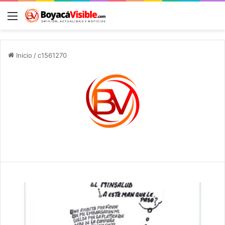
Menú
B
Inicio
/
c1561270
c1561270