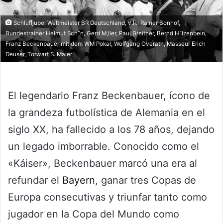
Schluﬂjubel Weltmeister BR Deutschland, v.li.: Rainer Bonhof,
Bundestrainer Helmut Schˆn, Gerd M¸ller, Paul Breitner, Bernd Hˆlzenbein,
Franz Beckenbauer mit dem WM Pokal, Wolfgang Overath, Masseur Erich
Deuser, Torwart S. Maier
El legendario Franz Beckenbauer, ícono de
la grandeza futbolística de Alemania en el
siglo XX, ha fallecido a los 78 años, dejando
un legado imborrable. Conocido como el
«Káiser», Beckenbauer marcó una era al
refundar el
Bayern
, ganar tres Copas de
Europa consecutivas y triunfar tanto como
jugador en la Copa del Mundo como