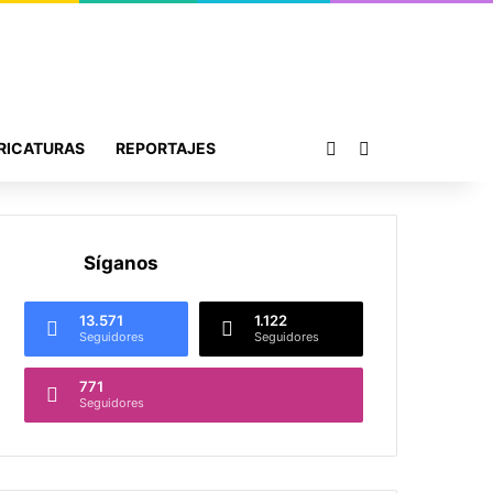
Publicación al azar
Buscar por
RICATURAS
REPORTAJES
Síganos
13.571
1.122
Seguidores
Seguidores
771
Seguidores