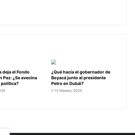
Trucha
Provincia de Sugamuxi, prepara el
2024'
concurso 'Maestros de la Trucha 2024'
 deja el Fondo
¿Qué hacía el gobernador de
 Paz: ¿Se avecina
Boyacá junto al presidente
política?
Petro en Dubái?
025
13 febrero, 2025