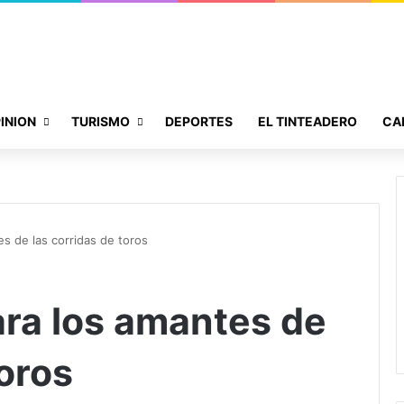
INION
TURISMO
DEPORTES
EL TINTEADERO
CA
es de las corridas de toros
ara los amantes de
toros