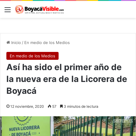
Menú
B
Inicio
/
En medio de los Medios
En medio de los Medios
Así ha sido el primer año de
la nueva era de la Licorera de
Boyacá
12 noviembre, 2020
57
3 minutos de lectura