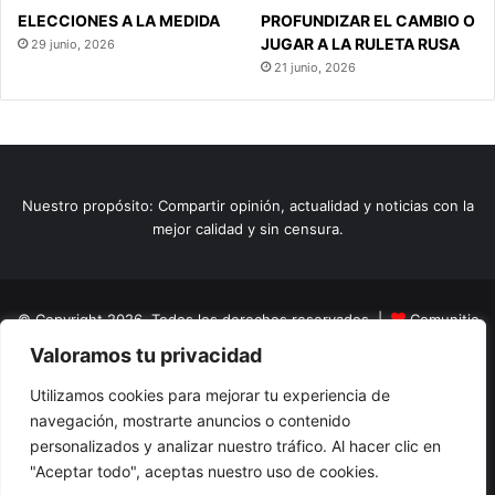
ELECCIONES A LA MEDIDA
PROFUNDIZAR EL CAMBIO O
JUGAR A LA RULETA RUSA
29 junio, 2026
21 junio, 2026
Nuestro propósito: Compartir opinión, actualidad y noticias con la
mejor calidad y sin censura.
© Copyright 2026, Todos los derechos reservados |
Comunitic
Valoramos tu privacidad
SAS BIC
Nit 901228106
Home
Actualidad
Variedades
Opinion
Turismo
Deportes
Utilizamos cookies para mejorar tu experiencia de
navegación, mostrarte anuncios o contenido
El Tinteadero
Caricaturas
Reportajes
personalizados y analizar nuestro tráfico. Al hacer clic en
"Aceptar todo", aceptas nuestro uso de cookies.
Facebook
YouTube
Instagram