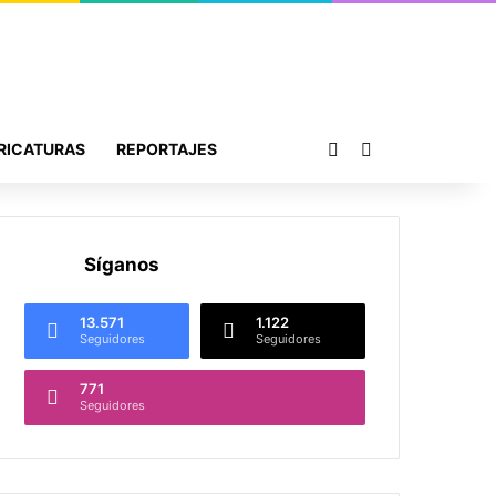
Publicación al azar
Buscar por
RICATURAS
REPORTAJES
Síganos
13.571
1.122
Seguidores
Seguidores
771
Seguidores