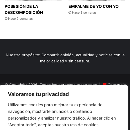
POSESIÓN DE LA
EMPALME DE YO CON YO
DESCOMPOSICIÓN
Hace 3 semanas
Hace 2 semanas
Nuestro propósito: Compartir opinión, actualidad y noticias con la
mejor calidad y sin censura.
© Copyright 2026, Todos los derechos reservados |
Comunitic
Valoramos tu privacidad
SAS BIC
Nit 901228106
Home
Actualidad
Variedades
Opinion
Turismo
Deportes
Utilizamos cookies para mejorar tu experiencia de
navegación, mostrarte anuncios o contenido
El Tinteadero
Caricaturas
Reportajes
personalizados y analizar nuestro tráfico. Al hacer clic en
"Aceptar todo", aceptas nuestro uso de cookies.
Facebook
YouTube
Instagram