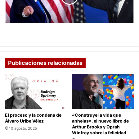
Georgia,
según
medios
de
EE.UU.
Biden toma la delantera en Georgia, según medios
de EE.UU.
Publicaciones relacionadas
El proceso y la condena de
«Construye la vida que
Álvaro Uribe Vélez
anhelas», el nuevo libro de
Arthur Brooks y Oprah
10 agosto, 2025
Winfrey sobre la felicidad