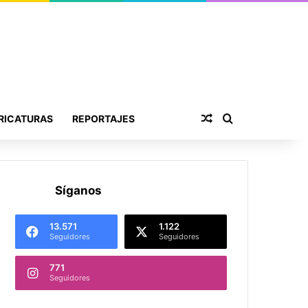
Publicación al aza
Buscar por
RICATURAS
REPORTAJES
Síganos
13.571
1.122
Seguidores
Seguidores
771
Seguidores