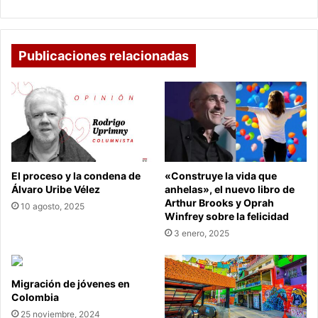
destino
“altamente
reconocido,
sostenible,
Publicaciones relacionadas
responsable
y
de
alta
calidad”.
El proceso y la condena de
«Construye la vida que
Álvaro Uribe Vélez
anhelas», el nuevo libro de
Arthur Brooks y Oprah
10 agosto, 2025
Winfrey sobre la felicidad
3 enero, 2025
Migración de jóvenes en
Colombia
25 noviembre, 2024