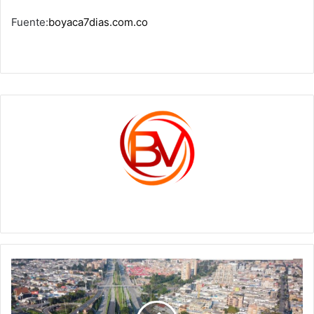
Fuente:
boyaca7dias.com.co
c1561270
Atención:
estos
son
los