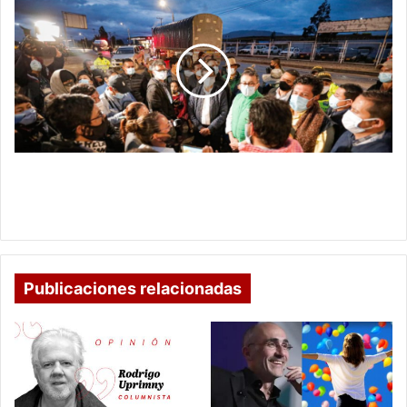
DE
BOYACÁ
CONTINÚA
REUNIÉNDOSE
CON
PARTICIPANTES
DEL
PARO
NACIONAL
GOBERNADOR DE BOYACÁ CONTINÚA
REUNIÉNDOSE CON PARTICIPANTES DEL PARO
NACIONAL
Publicaciones relacionadas