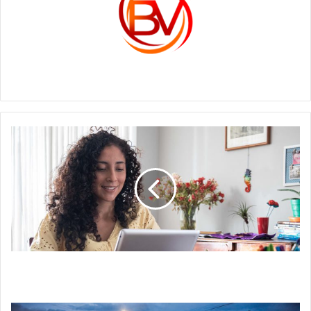
c1561270
COLOMBIA
FORTALECIÓ
ATENCIÓN
EN
PRIMEROS
AUXILIOS
PSICOLÓGICOS
COLOMBIA FORTALECIÓ ATENCIÓN EN
PRIMEROS AUXILIOS PSICOLÓGICOS
GOBERNADOR