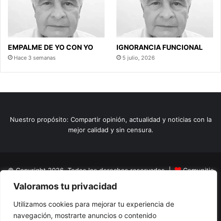
EMPALME DE YO CON YO
IGNORANCIA FUNCIONAL
Hace 3 semanas
5 julio, 2026
Nuestro propósito: Compartir opinión, actualidad y noticias con la
mejor calidad y sin censura.
© Copyright 2026, Todos los derechos reservados |
Comunitic
Valoramos tu privacidad
SAS BIC
Nit 901228106
Home
Actualidad
Variedades
Opinion
Turismo
Deportes
Utilizamos cookies para mejorar tu experiencia de
navegación, mostrarte anuncios o contenido
El Tinteadero
Caricaturas
Reportajes