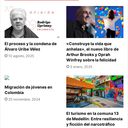
el
origen
del
coronavirus
El proceso y la condena de
«Construye la vida que
Álvaro Uribe Vélez
anhelas», el nuevo libro de
Arthur Brooks y Oprah
10 agosto, 2025
Winfrey sobre la felicidad
3 enero, 2025
Migración de jóvenes en
Colombia
25 noviembre, 2024
El turismo en la comuna 13
de Medellín: Entre resiliencia
y ficción del narcotráfico