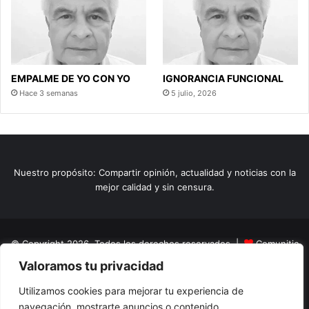
EMPALME DE YO CON YO
IGNORANCIA FUNCIONAL
Hace 3 semanas
5 julio, 2026
Nuestro propósito: Compartir opinión, actualidad y noticias con la
mejor calidad y sin censura.
© Copyright 2026, Todos los derechos reservados |
Comunitic
Valoramos tu privacidad
SAS BIC
Nit 901228106
Home
Actualidad
Variedades
Opinion
Turismo
Deportes
Utilizamos cookies para mejorar tu experiencia de
navegación, mostrarte anuncios o contenido