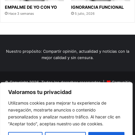
EMPALME DE YO CON YO
IGNORANCIA FUNCIONAL
Hace 3 semanas
5 julio, 2026
Nuestro propósito: Compartir opinión, actualidad y noticias con la
mejor calidad y sin censura.
© Copyright 2026, Todos los derechos reservados |
Comunitic
Valoramos tu privacidad
SAS BIC
Nit 901228106
Home
Actualidad
Variedades
Opinion
Turismo
Deportes
Utilizamos cookies para mejorar tu experiencia de
navegación, mostrarte anuncios o contenido
El Tinteadero
Caricaturas
Reportajes
personalizados y analizar nuestro tráfico. Al hacer clic en
"Aceptar todo", aceptas nuestro uso de cookies.
Facebook
YouTube
Instagram