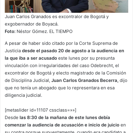
Juan Carlos Granados es excontralor de Bogotá y
exgobernador de Boyacá.
Foto:
Néstor Gómez. EL TIEMPO
A pesar de haber sido citado por la Corte Suprema de
Justicia
desde el pasado 20 de agosto a la audiencia en
la que iba a ser acusado
este lunes por su presunta
vinculación con irregularidades del caso Odebrecht, el
excontralor de Bogotá y electo magistrado de la Comisión
de Disciplina Judicial,
Juan Carlos Granados Becerra,
dijo
que no tenía un abogado que lo representara en esa
diligencia judicial.
[metaslider id=11107 cssclass=»»]
Desde
las 8:30 de la mañana de este lunes debía
comenzar la audiencia de acusación e
inicio
de juicio
en
su contra porque supuestamente, cuando era candidato a