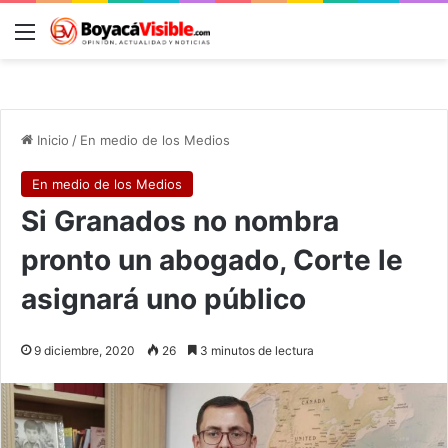
Menú
B
Inicio
/
En medio de los Medios
En medio de los Medios
Si Granados no nombra
pronto un abogado, Corte le
asignará uno público
9 diciembre, 2020
26
3 minutos de lectura