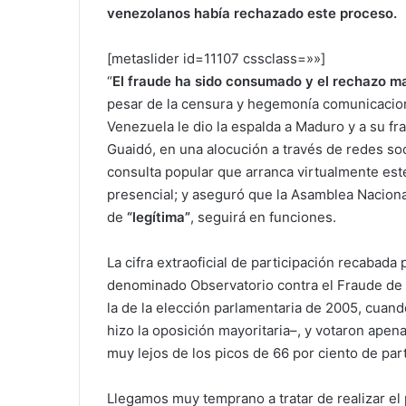
venezolanos había rechazado este proceso.
[metaslider id=11107 cssclass=»»]
“
El fraude ha sido consumado y el rechazo ma
pesar de la censura y hegemonía comunicaciona
Venezuela le dio la espalda a Maduro y a su f
Guaidó, en una alocución a través de redes socia
consulta popular que arranca virtualmente est
presencial; y aseguró que la Asamblea Nacional
de
“legítima”
, seguirá en funciones.
La cifra extraoficial de participación recabada 
denominado Observatorio contra el Fraude de 
la de la elección parlamentaria de 2005, cuand
hizo la oposición mayoritaria–, y votaron apena
muy lejos de los picos de 66 por ciento de part
Llegamos muy temprano a tratar de realizar e