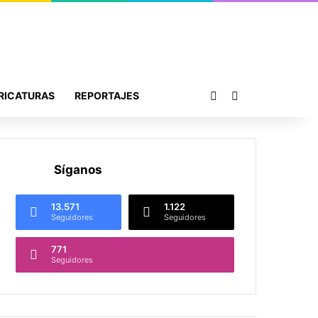
Publicación al azar
Buscar por
RICATURAS
REPORTAJES
Síganos
13.571
1.122
Seguidores
Seguidores
771
Seguidores