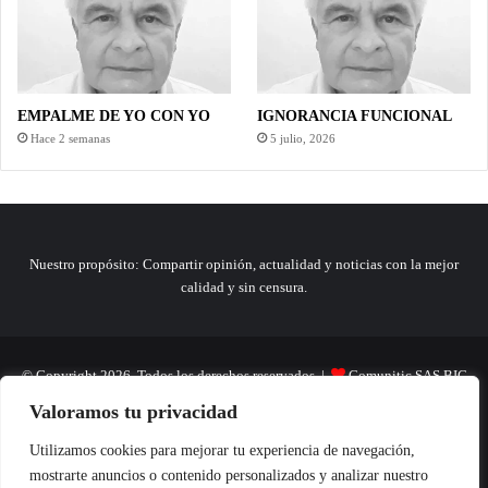
EMPALME DE YO CON YO
IGNORANCIA FUNCIONAL
Hace 2 semanas
5 julio, 2026
Nuestro propósito: Compartir opinión, actualidad y noticias con la mejor
calidad y sin censura.
© Copyright 2026, Todos los derechos reservados |
Comunitic SAS BIC
Valoramos tu privacidad
Nit 901228106
Home
Actualidad
Variedades
Opinion
Turismo
Deportes
Utilizamos cookies para mejorar tu experiencia de navegación,
mostrarte anuncios o contenido personalizados y analizar nuestro
El Tinteadero
Caricaturas
Reportajes