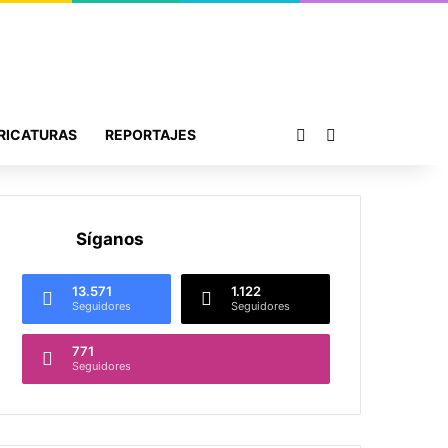
Publicación al azar
Buscar por
RICATURAS
REPORTAJES
Síganos
13.571
1.122
Seguidores
Seguidores
771
Seguidores