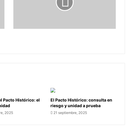
para
la
cultura
en
Sogamoso
Nuevos vientos y cuerdas para la
cultura en Sogamoso
l Pacto Histórico: el
El Pacto Histórico: consulta en
unidad
riesgo y unidad a prueba
re, 2025
21 septiembre, 2025