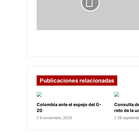
regar
las
plantas?
¿Cada cuánto se debe regar las
plantas?
Publicaciones relacionadas
Colombia ante el espejo del G-
Consulta de
20
reto de la 
9 noviembre, 2025
28 septiemb