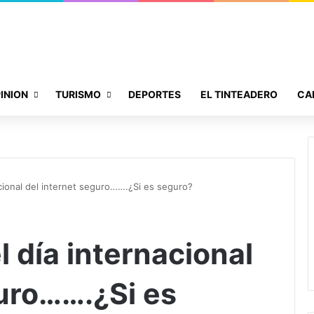
INION
TURISMO
DEPORTES
EL TINTEADERO
CA
acional del internet seguro…….¿Si es seguro?
l día internacional
guro…….¿Si es