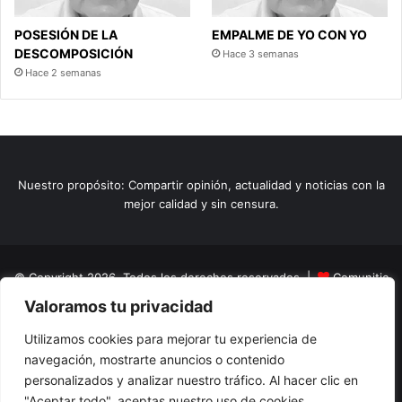
POSESIÓN DE LA
EMPALME DE YO CON YO
DESCOMPOSICIÓN
Hace 3 semanas
Hace 2 semanas
Nuestro propósito: Compartir opinión, actualidad y noticias con la
mejor calidad y sin censura.
© Copyright 2026, Todos los derechos reservados |
Comunitic
Valoramos tu privacidad
SAS BIC
Nit 901228106
Home
Actualidad
Variedades
Opinion
Turismo
Deportes
Utilizamos cookies para mejorar tu experiencia de
navegación, mostrarte anuncios o contenido
El Tinteadero
Caricaturas
Reportajes
personalizados y analizar nuestro tráfico. Al hacer clic en
"Aceptar todo", aceptas nuestro uso de cookies.