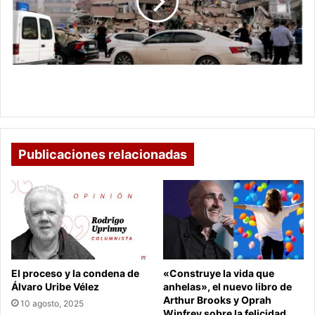
por
temblor
en
Turquía,
que
deja
Pavoroso colapso de edificio por temblor en
primeros
Turquía, que deja primeros muertos
muertos
Publicaciones relacionadas
El proceso y la condena de
«Construye la vida que
Álvaro Uribe Vélez
anhelas», el nuevo libro de
Arthur Brooks y Oprah
10 agosto, 2025
Winfrey sobre la felicidad