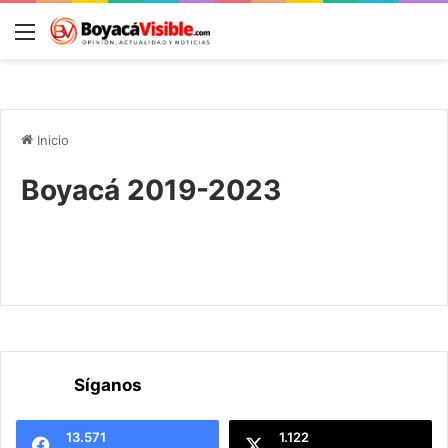
Menú
B
Inicio
Boyacá 2019-2023
Síganos
13.571
1.122