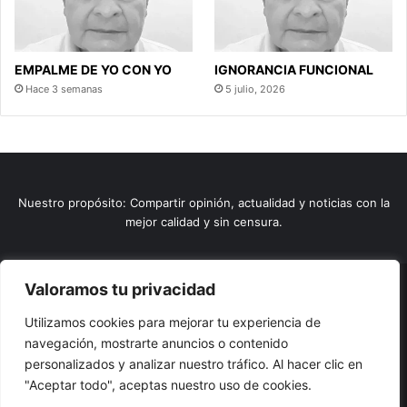
EMPALME DE YO CON YO
IGNORANCIA FUNCIONAL
Hace 3 semanas
5 julio, 2026
Nuestro propósito: Compartir opinión, actualidad y noticias con la
mejor calidad y sin censura.
Valoramos tu privacidad
© Copyright 2026, Todos los derechos reservados |
Comunitic
Utilizamos cookies para mejorar tu experiencia de
SAS BIC
Nit 901228106
navegación, mostrarte anuncios o contenido
Home
Actualidad
Variedades
Opinion
Turismo
Deportes
personalizados y analizar nuestro tráfico. Al hacer clic en
El Tinteadero
Caricaturas
Reportajes
"Aceptar todo", aceptas nuestro uso de cookies.