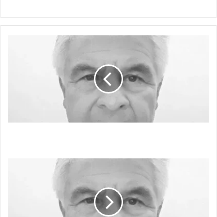
PROFUNDIZAR
EL
CAMBIO
O
JUGAR
A
LA
RULETA
RUSA
PROFUNDIZAR EL CAMBIO O JUGAR A LA
RULETA RUSA
IGNORANCIA
FUNCIONAL