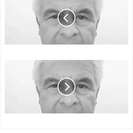
LA
MEDIDA
ELECCIONES A LA MEDIDA
EMPALME
DE
YO
CON
YO
EMPALME DE YO CON YO