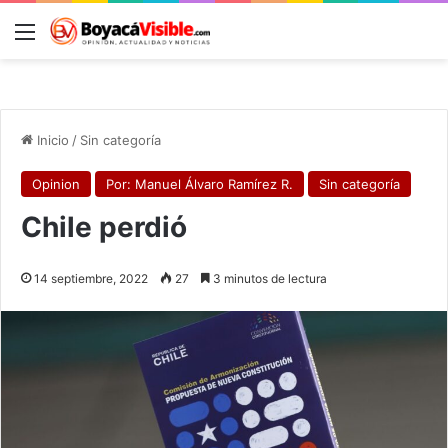
Menú
B
Inicio
/
Sin categoría
Opinion
Por: Manuel Álvaro Ramírez R.
Sin categoría
Chile perdió
14 septiembre, 2022
27
3 minutos de lectura