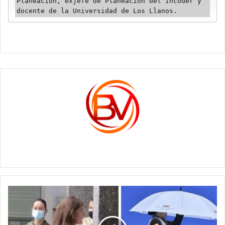
Planeación, exjefe de Planeación del Incoder y 
docente de la Universidad de Los Llanos.
c1561270
Así,
como
la
mujer