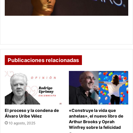
no
debes
perderte
para
Oscar 2021: las 22 películas que no debes
seguir
perderte para seguir la temporada de premios de
la
Hollywood
temporada
de
premios
de
Publicaciones relacionadas
Hollywood
El proceso y la condena de
«Construye la vida que
Álvaro Uribe Vélez
anhelas», el nuevo libro de
Arthur Brooks y Oprah
10 agosto, 2025
Winfrey sobre la felicidad