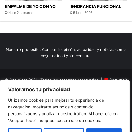
EMPALME DE YO CON YO
IGNORANCIA FUNCIONAL
Hace 2 semanas
5 julio, 2026
Nuestro propósito: Compartir opinión, actualidad y noticias con la
mejor calidad y sin censura.
© Copyright 2026, Todos los derechos reservados |
Comunitic
Valoramos tu privacidad
SAS BIC
Nit 901228106
Home
Actualidad
Variedades
Opinion
Turismo
Deportes
Utilizamos cookies para mejorar tu experiencia de
navegación, mostrarte anuncios o contenido
El Tinteadero
Caricaturas
Reportajes
personalizados y analizar nuestro tráfico. Al hacer clic en
"Aceptar todo", aceptas nuestro uso de cookies.
Facebook
YouTube
Instagram