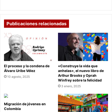
pandemia
trabajo por la pandemia
Publicaciones relacionadas
El proceso y la condena de
«Construye la vida que
Álvaro Uribe Vélez
anhelas», el nuevo libro de
Arthur Brooks y Oprah
10 agosto, 2025
Winfrey sobre la felicidad
3 enero, 2025
Migración de jóvenes en
Colombia