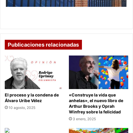
en
Alkosto
Día sin IVA: primeras filas virtuales para comprar
en Alkosto
Publicaciones relacionadas
El proceso y la condena de
«Construye la vida que
Álvaro Uribe Vélez
anhelas», el nuevo libro de
Arthur Brooks y Oprah
10 agosto, 2025
Winfrey sobre la felicidad
3 enero, 2025