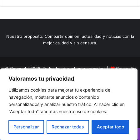
Nuestro propósito: Compartir opinión, actualidad y noticias con la
mejor calidad y sin censura.
© Copyright 2026, Todos los derechos reservados |
Comunitic
Valoramos tu privacidad
SAS BIC
Nit 901228106
Home
Actualidad
Variedades
Opinion
Turismo
Deportes
Utilizamos cookies para mejorar tu experiencia de
navegación, mostrarte anuncios o contenido
El Tinteadero
Caricaturas
Reportajes
personalizados y analizar nuestro tráfico. Al hacer clic en
"Aceptar todo", aceptas nuestro uso de cookies.
Facebook
YouTube
Instagram
Personalizar
Rechazar todas
Aceptar todo