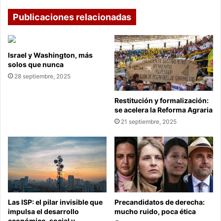
la
Copa
Publicaciones relacionadas
Israel y Washington, más
solos que nunca
28 septiembre, 2025
Restitución y formalización:
se acelera la Reforma Agraria
21 septiembre, 2025
Las ISP: el pilar invisible que
Precandidatos de derecha:
impulsa el desarrollo
mucho ruido, poca ética
económico, social y