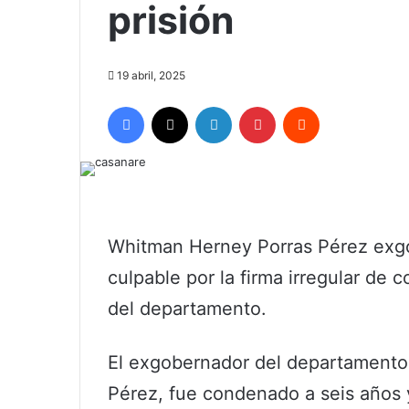
prisión
19 abril, 2025
Facebook
X
LinkedIn
Pinterest
Reddit
Whitman Herney Porras Pérez exgo
culpable por la firma irregular de c
del departamento.
El exgobernador del departamento
Pérez, fue condenado a seis años 