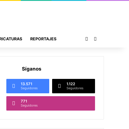
Publicación al azar
Buscar por
RICATURAS
REPORTAJES
Síganos
13.571
1.122
Seguidores
Seguidores
771
Seguidores