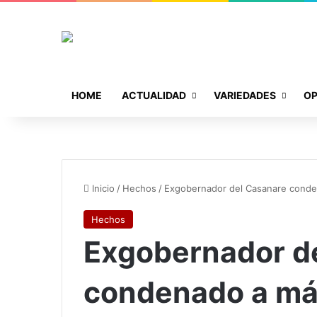
HOME
ACTUALIDAD
VARIEDADES
OP
Inicio
/
Hechos
/
Exgobernador del Casanare conden
Hechos
Exgobernador d
condenado a más