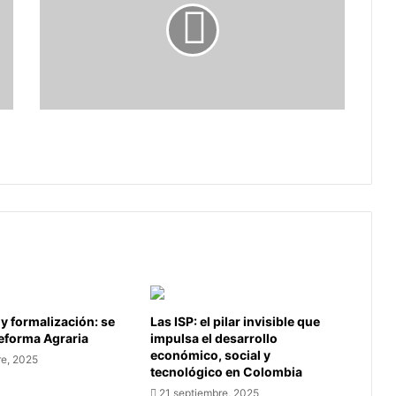
tu
gato
te
despierte
en
la
madrugada?
¿Cómo evitar que tu gato te despierte
en la madrugada?
 y formalización: se
Las ISP: el pilar invisible que
Reforma Agraria
impulsa el desarrollo
económico, social y
re, 2025
tecnológico en Colombia
21 septiembre, 2025