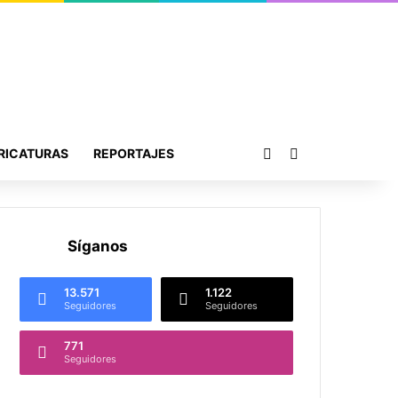
Publicación al azar
Buscar por
RICATURAS
REPORTAJES
Síganos
13.571
1.122
Seguidores
Seguidores
771
Seguidores