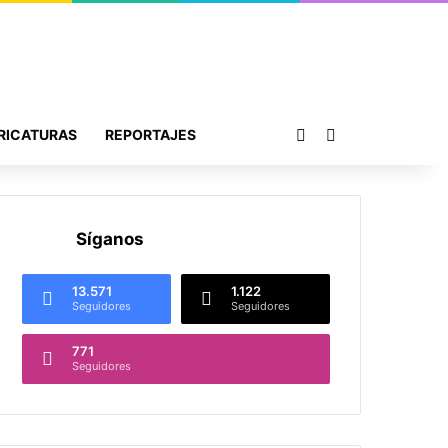
Publicación al azar
Buscar por
RICATURAS
REPORTAJES
Síganos
13.571
1.122
Seguidores
Seguidores
771
Seguidores