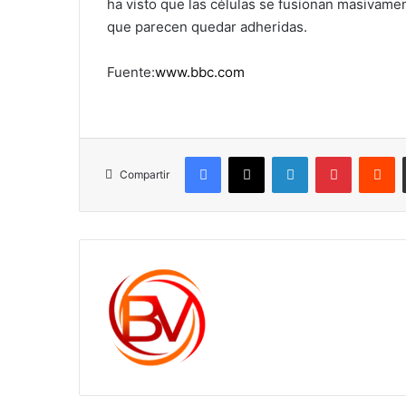
ha visto que las células se fusionan masivamen
que parecen quedar adheridas.
Fuente:
www.bbc.com
Facebook
X
LinkedIn
Pinterest
R
Compartir
c1561270