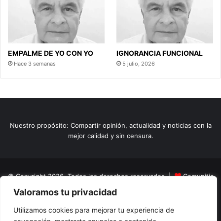
EMPALME DE YO CON YO
IGNORANCIA FUNCIONAL
Hace 3 semanas
5 julio, 2026
Nuestro propósito: Compartir opinión, actualidad y noticias con la
mejor calidad y sin censura.
© Copyright 2026, Todos los derechos reservados |
Comunitic
Valoramos tu privacidad
SAS BIC
Nit 901228106
Home
Actualidad
Variedades
Opinion
Turismo
Deportes
Utilizamos cookies para mejorar tu experiencia de