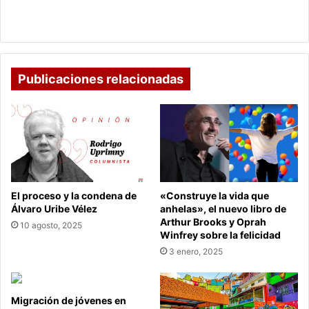
de
‘Cuídense: perdí a mi madre y abuelos tras
covid’
contagiarnos de covid’
Publicaciones relacionadas
El proceso y la condena de
«Construye la vida que
Álvaro Uribe Vélez
anhelas», el nuevo libro de
Arthur Brooks y Oprah
10 agosto, 2025
Winfrey sobre la felicidad
3 enero, 2025
Migración de jóvenes en