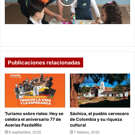
preescolar
para
ocupar
plazas
en
Más de 40 docentes de preescolar para ocupar
Boyacá
plazas en Boyacá
Publicaciones relacionadas
Turismo sobre rieles: Hoy se
Sáchica, el pueblo cervecero
celebra el aniversario 77 de
de Colombia y su riqueza
Acerías PazdelRío
cultural
6 septiembre, 2025
7 febrero, 2025