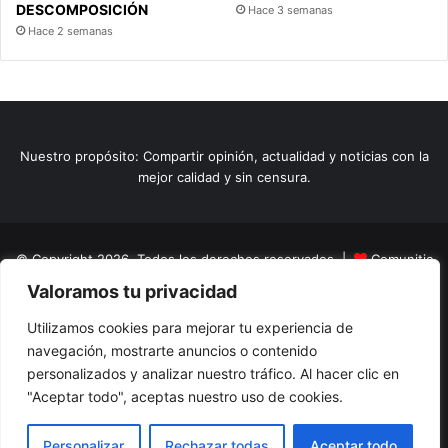
DESCOMPOSICIÓN
Hace 3 semanas
Hace 2 semanas
Nuestro propósito: Compartir opinión, actualidad y noticias con la
mejor calidad y sin censura.
© Copyright 2026, Todos los derechos reservados |
Comunitic
Valoramos tu privacidad
SAS BIC
Nit 901228106
Home
Actualidad
Variedades
Opinion
Turismo
Deportes
Utilizamos cookies para mejorar tu experiencia de
navegación, mostrarte anuncios o contenido
El Tinteadero
Caricaturas
Reportajes
personalizados y analizar nuestro tráfico. Al hacer clic en
"Aceptar todo", aceptas nuestro uso de cookies.
Facebook
YouTube
Instagram
Personalizar
Rechazar todas
Aceptar todo