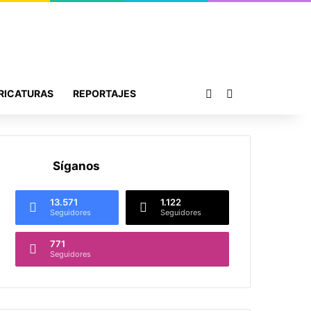
Publicación al azar
Buscar por
RICATURAS
REPORTAJES
Síganos
13.571
1.122
Seguidores
Seguidores
771
Seguidores