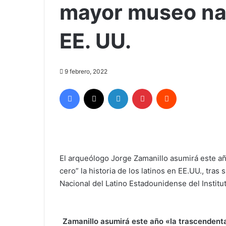
mayor museo nac
EE. UU.
9 febrero, 2022
Facebook
X
LinkedIn
Pinterest
Reddit
El arqueólogo Jorge Zamanillo asumirá este año
cero” la historia de los latinos en EE.UU., tr
Nacional del Latino Estadounidense del Instit
Zamanillo asumirá este año «la trascendental