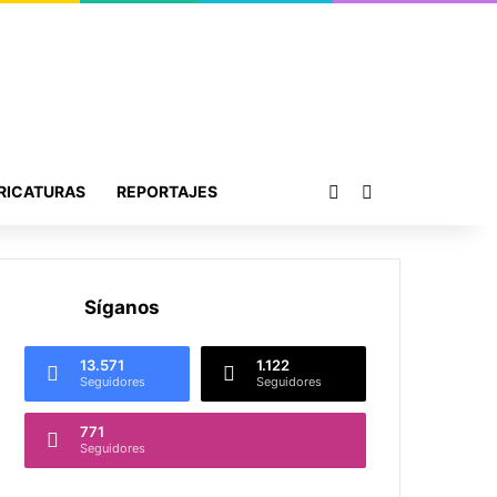
Publicación al azar
Buscar por
RICATURAS
REPORTAJES
Síganos
13.571
1.122
Seguidores
Seguidores
771
Seguidores