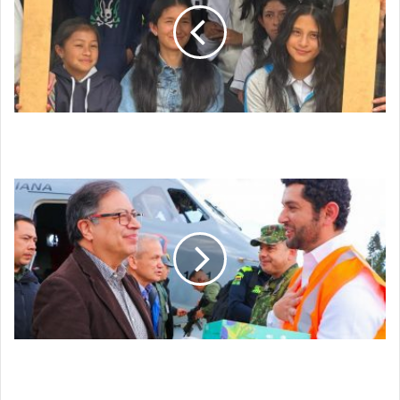
Contra
la
Trata
de
Personas
Conmemoración Día Mundial Contra la Trata de
Personas
Paipa
tendrá
circuito
cerrado
de
televisión
para
seguridad
Paipa tendrá circuito cerrado de televisión para
seguridad