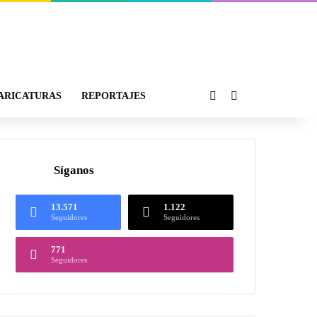
ARICATURAS
REPORTAJES
Síganos
13.571
1.122
Seguidores
Seguidores
771
Seguidores