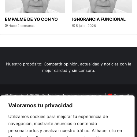
EMPALME DE YO CON YO
IGNORANCIA FUNCIONAL
Hace 2 semanas
5 julio, 2026
Nuestro propósito: Compartir opinión, actualidad y noticias con la
mejor calidad y sin censura.
© Copyright 2026, Todos los derechos reservados |
Comunitic
Valoramos tu privacidad
SAS BIC
Nit 901228106
Home
Actualidad
Variedades
Opinion
Turismo
Deportes
Utilizamos cookies para mejorar tu experiencia de
navegación, mostrarte anuncios o contenido
El Tinteadero
Caricaturas
Reportajes
personalizados y analizar nuestro tráfico. Al hacer clic en