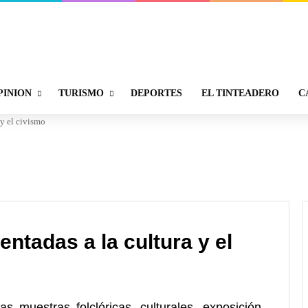
PINION
TURISMO
DEPORTES
EL TINTEADERO
C
 y el civismo
entadas a la cultura y el
las muestras folclóricas, culturales, exposición