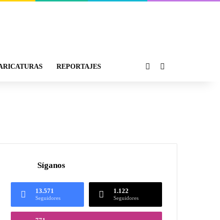
ARICATURAS
REPORTAJES
Síganos
13.571
1.122
Seguidores
Seguidores