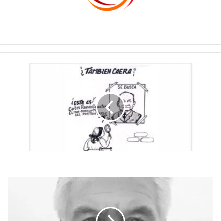
c1561270
¿También
Caera?
¿También Caera?
LO
QUE
LOS
CIEGOS