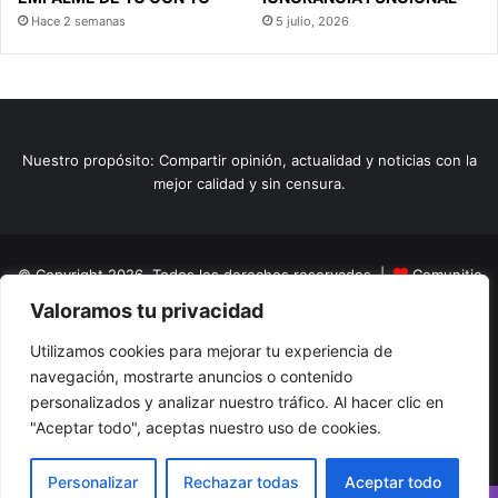
Hace 2 semanas
5 julio, 2026
Nuestro propósito: Compartir opinión, actualidad y noticias con la
mejor calidad y sin censura.
© Copyright 2026, Todos los derechos reservados |
Comunitic
Valoramos tu privacidad
SAS BIC
Nit 901228106
Home
Actualidad
Variedades
Opinion
Turismo
Deportes
Utilizamos cookies para mejorar tu experiencia de
navegación, mostrarte anuncios o contenido
El Tinteadero
Caricaturas
Reportajes
personalizados y analizar nuestro tráfico. Al hacer clic en
"Aceptar todo", aceptas nuestro uso de cookies.
Facebook
YouTube
Instagram
Personalizar
Rechazar todas
Aceptar todo