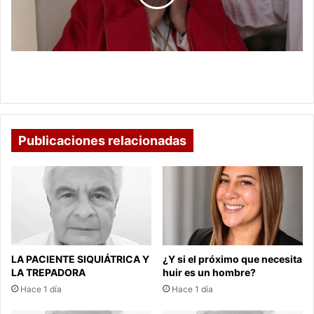
Vaticano
despeja
dudas
sobre
su
Papa Francisco sigue hospitalizado, el Vaticano
futuro
despeja dudas sobre su futuro
Publicaciones relacionadas
LA PACIENTE SIQUIÁTRICA Y
¿Y si el próximo que necesita
LA TREPADORA
huir es un hombre?
Hace 1 día
Hace 1 día