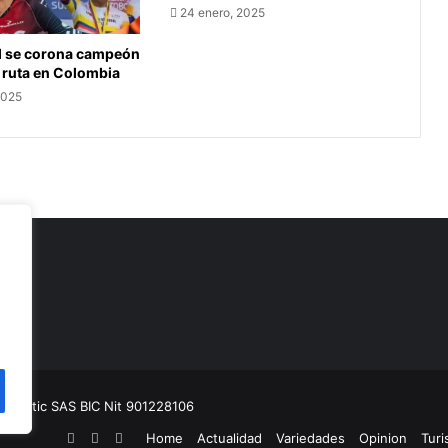
24 enero, 2025
l se corona campeón
 ruta en Colombia
2025
as
munitic SAS BIC
Nit 901228106
Facebook
YouTube
Instagram
Home
Actualidad
Variedades
Opinion
Tur