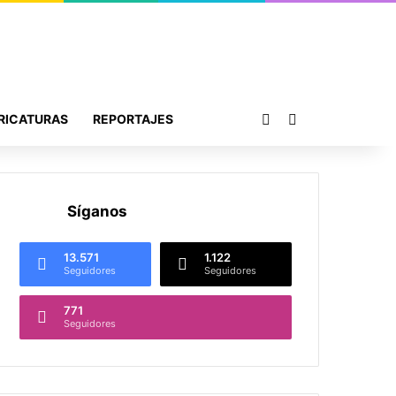
Publicación al azar
Buscar por
RICATURAS
REPORTAJES
Síganos
13.571
1.122
Seguidores
Seguidores
771
Seguidores