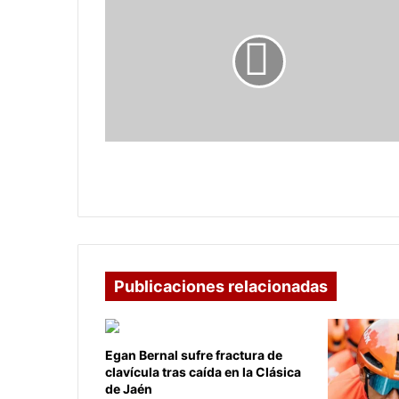
de
Nequí,
alarmados
por
nuevos
cobros
en
transferencias
Usuarios de Nequí, alarmados por
nuevos cobros en transferencias
Publicaciones relacionadas
Egan Bernal sufre fractura de
clavícula tras caída en la Clásica
de Jaén