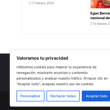
17 febrero, 2025
Egan Berna
nacional de
10 febrero, 
Valoramos tu privacidad
Utilizamos cookies para mejorar tu experiencia de
navegación, mostrarte anuncios o contenido
Nuestro propósito: Compartir opinión, actualidad y notici
personalizados y analizar nuestro tráfico. Al hacer clic en
con la mejor calidad y sin censura.
"Aceptar todo", aceptas nuestro uso de cookies.
Personalizar
Rechazar todas
Aceptar todo
© Copyright 2026, Todos los derechos reservados |
Co