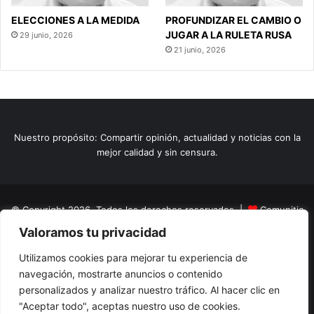
ELECCIONES A LA MEDIDA
PROFUNDIZAR EL CAMBIO O
JUGAR A LA RULETA RUSA
29 junio, 2026
21 junio, 2026
Nuestro propósito: Compartir opinión, actualidad y noticias con la
mejor calidad y sin censura.
© Copyright 2026, Todos los derechos reservados |
Comunitic
Valoramos tu privacidad
SAS BIC
Nit 901228106
Home
Actualidad
Variedades
Opinion
Turismo
Deportes
Utilizamos cookies para mejorar tu experiencia de
navegación, mostrarte anuncios o contenido
El Tinteadero
Caricaturas
Reportajes
personalizados y analizar nuestro tráfico. Al hacer clic en
"Aceptar todo", aceptas nuestro uso de cookies.
Facebook
YouTube
Instagram