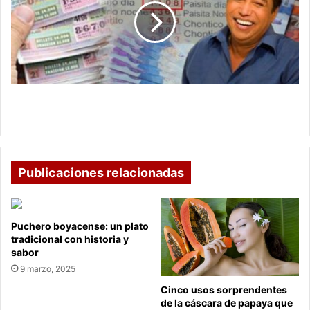
la
Suerte
de
Diomedes
Díaz
para
el
Los Números de la Suerte de Diomedes Díaz para
chance
el chance ¡Tome Nota y Apueste por la Fortuna!
¡Tome
Nota
y
Apueste
Publicaciones relacionadas
por
la
Fortuna!
Puchero boyacense: un plato
tradicional con historia y
sabor
9 marzo, 2025
Cinco usos sorprendentes
de la cáscara de papaya que