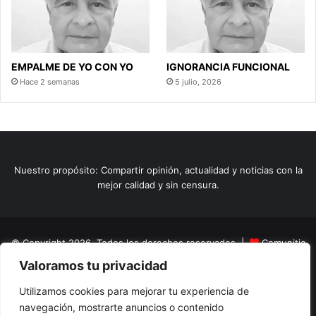
EMPALME DE YO CON YO
IGNORANCIA FUNCIONAL
Hace 2 semanas
5 julio, 2026
Nuestro propósito: Compartir opinión, actualidad y noticias con la
mejor calidad y sin censura.
© Copyright 2026, Todos los derechos reservados |
Comunitic
Valoramos tu privacidad
SAS BIC
Nit 901228106
Home
Actualidad
Variedades
Opinion
Turismo
Deportes
Utilizamos cookies para mejorar tu experiencia de
navegación, mostrarte anuncios o contenido
El Tinteadero
Caricaturas
Reportajes