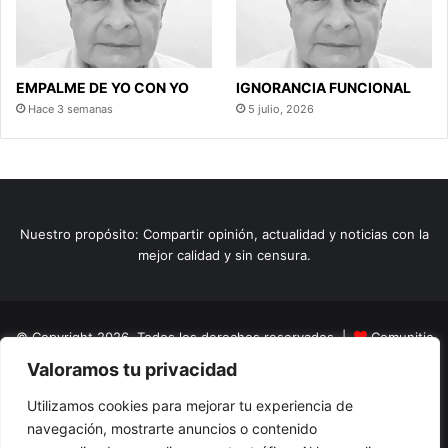
EMPALME DE YO CON YO
IGNORANCIA FUNCIONAL
Hace 3 semanas
5 julio, 2026
Nuestro propósito: Compartir opinión, actualidad y noticias con la
mejor calidad y sin censura.
© Copyright 2026, Todos los derechos reservados |
Comunitic
Valoramos tu privacidad
SAS BIC
Nit 901228106
Home
Actualidad
Variedades
Opinion
Turismo
Deportes
Utilizamos cookies para mejorar tu experiencia de
navegación, mostrarte anuncios o contenido
El Tinteadero
Caricaturas
Reportajes